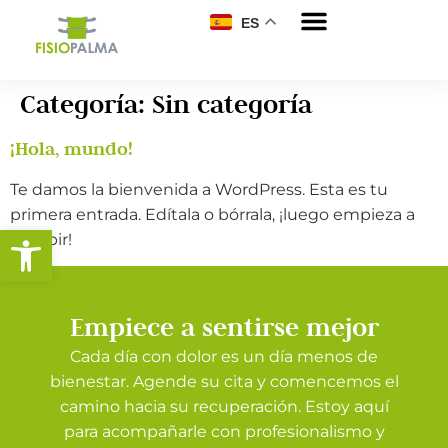
ES
Categoría:
Sin categoría
¡Hola, mundo!
Te damos la bienvenida a WordPress. Esta es tu
primera entrada. Edítala o bórrala, ¡luego empieza a
Abrir barra de herramientas
escribir!
Empiece a sentirse mejor
Cada día con dolor es un día menos de
bienestar. Agende su cita y comencemos el
camino hacia su recuperación. Estoy aquí
para acompañarle con profesionalismo y